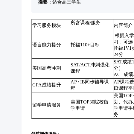
摘要：
适合高三学生
所含课程/服务
学习服务模块
内容简介
根据入学
习，可选
语言能力提分
托福110+目标
托福1V
24分
SAT成绩
SAT/ACT冲刺强化
美国高考冲刺
分）
课程
ACT成绩
AP / IB同步辅导课
AP课程
GPA成绩提升
程
IB课程平
美国TOP
美国TOP30院校留
划、代办
留学申请服务
学申请
学申请手
务
领航增值服务：