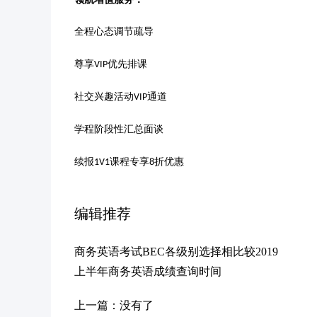
全程心态调节疏导
尊享
优先排课
VIP
社交兴趣活动
通道
VIP
学程阶段性汇总面谈
续报
课程专享
折优惠
1V1
8
编辑推荐
商务英语考试BEC各级别选择相比较2019
上半年商务英语成绩查询时间
上一篇：没有了