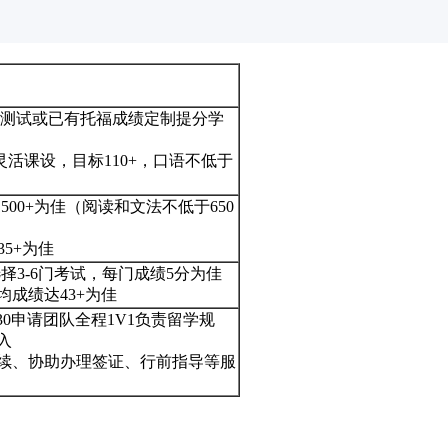
测试或已有托福成绩定制提分学
1灵活课设，目标110+，口语不低于
1500+为佳（阅读和文法不低于650
35+为佳
选择3-6门考试，每门成绩5分为佳
均成绩达43+为佳
30申请团队全程1V1负责留学规
入
续、协助办理签证、行前指导等服