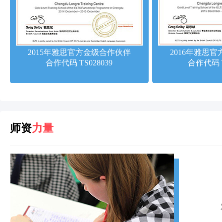
2015年雅思官方金级合作伙伴
2016年雅思
合作代码 TS028039
合作代码 T
师资
力量