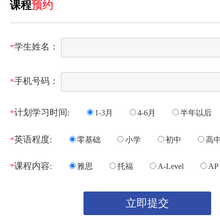
课程
预约
学生姓名：
*
手机号码：
*
计划学习时间:
*
1-3月
4-6月
半年以后
英语程度:
*
零基础
小学
初中
高
课程内容:
*
雅思
托福
A-Level
AP
立即提交