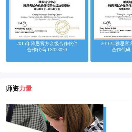
2015年雅思官方金级合作伙伴
2016年雅思
合作代码 TS028039
合作代码 T
师资
力量